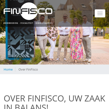
Toggl
navig
Home
Over FinFisco
OVER FINFISCO, UW ZAAK
IN BALANS!